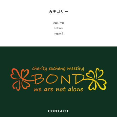
カテゴリー
column
News
report
CONTACT