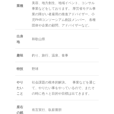
美容、地方創生、地域イベント、コンサル
業種
事業などをしております。 厚労省モデル事
業の障がい者雇用の推進アドバイザー、小
児PHRコンソーシアム創設メンバー、 各種
団体や企業の顧問、アドバイザーなど。
出身
和歌山県
地
趣味
釣り、旅行、温泉、食事
特技
野球
やり
社会課題の根本的解決。 事業などを通じ
たい
て、やりたい事をやっているので、またそ
こと
の時に色々と目的や目標は出てきます。
座右
有言実行、臥薪嘗胆
の銘