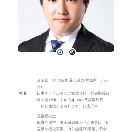
政治家 前 大阪府議会議員(福島区・此花
区)
社名
日本チャイルドケア株式会社 代表取締役
株式会社Heartful Support 代表取締役
一般社団法人まもりごと 代表理事
社会福祉士
保育園運営、養子縁組あっせん事業はじめ
医療や福祉事業、海外越境EC事業、飲食、