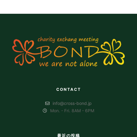
CONTACT
info@cross-bond.jp
Mon. - Fri. 8AM - 6PM
最近の投稿