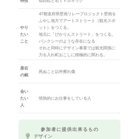
特技
似顔絵と右ミドルキック
47都道府県壁画リレープロジェクト壁画を
ふやし地方でアートストリート（観光スポ
やり
ット）をつくる。
たい
地元に「ぴかりんストリート」をつくる。
こと
バンクシーのような存在になる
それと同時にデザイン事業では観光関係に
力を入れ町おこしに積極的に関わる。
座右
死ぬこと以外擦れ傷
の銘
会い
たい
情熱的にお仕事をしている人
人
参加者に提供出来るもの
デザイン