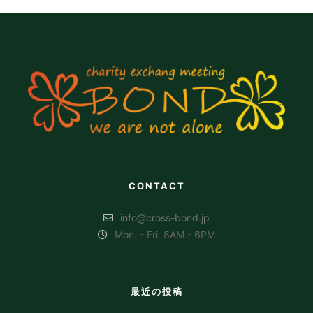
CONTACT
info@cross-bond.jp
Mon. - Fri. 8AM - 6PM
最近の投稿